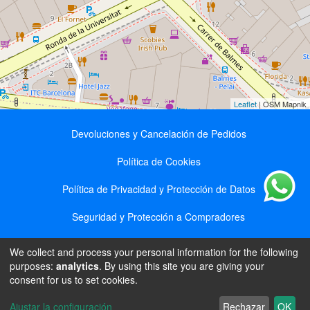
Leaflet
| OSM Mapnik
Devoluciones y Cancelación de Pedidos
Política de Cookies
Política de Privacidad y Protección de Datos
Seguridad y Protección a Compradores
We collect and process your personal information for the following
Olga Bindyuk || NIE X7611345R || Ronda de la
purposes:
analytics
. By using this site you are giving your
Universidad 17, entresuelo 4B, 08007, Barcelona ||
consent for us to set cookies.
2025 © Dientesano.es || All right reserved
Manage cookie consent
Ajustar la configuración
Rechazar
OK