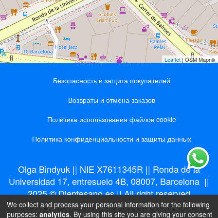
Leaflet
| OSM Mapnik
Безопасность и защита покупателей
Возвраты и отмена заказов
Политика использования файлов cookie
Политика конфиденциальности и защиты данных
Olga Bindyuk || NIE X7611345R || Ronda de la
Universidad 17, entresuelo 4B, 08007, Barcelona ||
2025 © Dientesano.es || All right reserved
We collect and process your personal information for the following
purposes:
analytics
. By using this site you are giving your consent