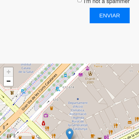
I'm not a spammer
I'm a spammer
ENVIAR
+
−