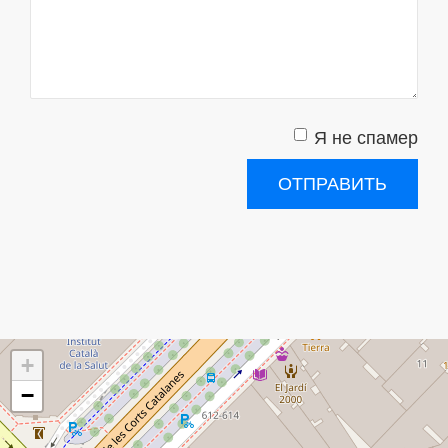
Я не спамер
Я спамер
ОТПРАВИТЬ
+
−