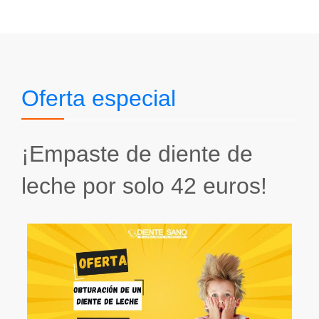
Oferta especial
Of
¡Empaste de diente de
La
r
leche por solo 42 euros!
un
eu